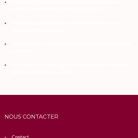
Comprendre la culture japonaise et ses traditions à
travers le symbolisme des fleurs de cerisier
Les meilleures Montre Geek au design épuré pour les
amateurs de technologie
Plongez dans l’univers des peluches Brainrot inspirées par
les mèmes
Comment choisir des figurines Pokémon parmi les jouets
de Noël parfaits pour enfants
NOUS CONTACTER
Contact