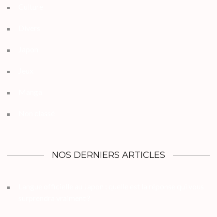
Culture
Divers
Japon
Jeux
Manga
Non classé
NOS DERNIERS ARTICLES
Langue officielle au Japon : quelle est la réponse qui vous
surprendra vraiment ?