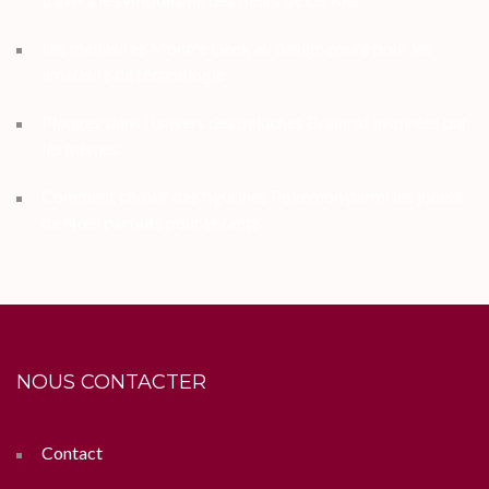
Les meilleures Montre Geek au design épuré pour les
amateurs de technologie
Plongez dans l’univers des peluches Brainrot inspirées par
les mèmes
Comment choisir des figurines Pokémon parmi les jouets
de Noël parfaits pour enfants
NOUS CONTACTER
Contact