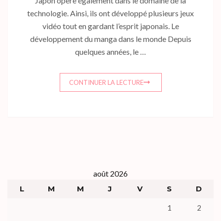
Japon opère également dans le domaine de la
technologie. Ainsi, ils ont développé plusieurs jeux
vidéo tout en gardant l’esprit japonais. Le
développement du manga dans le monde Depuis
quelques années, le …
CONTINUER LA LECTURE
août 2026
L
M
M
J
V
S
D
1
2