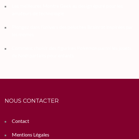
Les meilleures Montre Geek au design épuré pour les
amateurs de technologie
Plongez dans l’univers des peluches Brainrot inspirées par
les mèmes
Comment choisir des figurines Pokémon parmi les jouets
de Noël parfaits pour enfants
NOUS CONTACTER
Contact
Mentions Légales