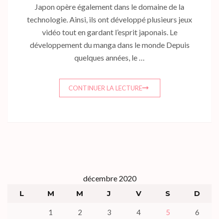
Japon opère également dans le domaine de la
technologie. Ainsi, ils ont développé plusieurs jeux
vidéo tout en gardant l’esprit japonais. Le
développement du manga dans le monde Depuis
quelques années, le …
CONTINUER LA LECTURE
décembre 2020
L
M
M
J
V
S
D
1
2
3
4
5
6