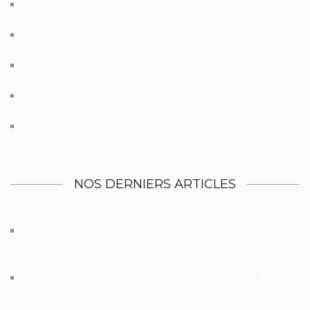
Divers
Japon
Jeux
Manga
Non classé
NOS DERNIERS ARTICLES
Langue officielle au Japon : quelle est la réponse qui vous
surprendra vraiment ?
Comprendre la culture japonaise et ses traditions à
travers le symbolisme des fleurs de cerisier