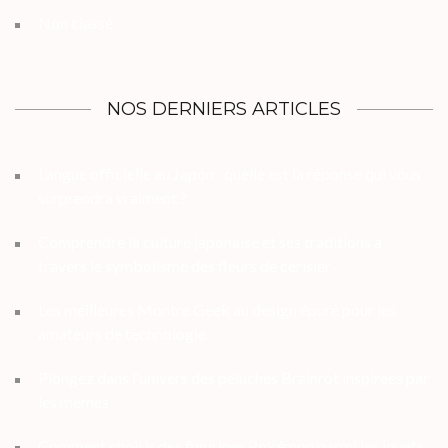
Non classé
NOS DERNIERS ARTICLES
Langue officielle au Japon : quelle est la réponse qui vous
surprendra vraiment ?
Comprendre la culture japonaise et ses traditions à
travers le symbolisme des fleurs de cerisier
Les meilleures Montre Geek au design épuré pour les
amateurs de technologie
Plongez dans l’univers des peluches Brainrot inspirées par
les mèmes
Comment choisir des figurines Pokémon parmi les jouets