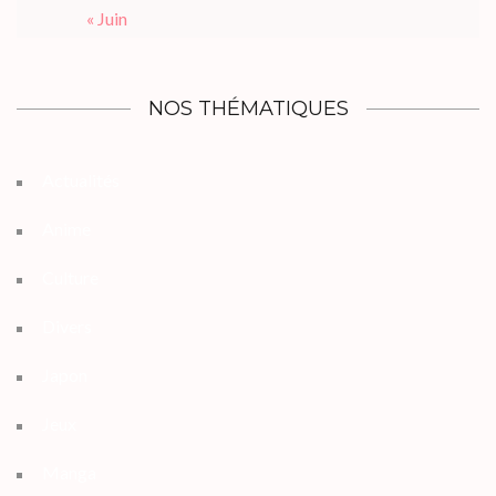
« Juin
NOS THÉMATIQUES
Actualités
Anime
Culture
Divers
Japon
Jeux
Manga