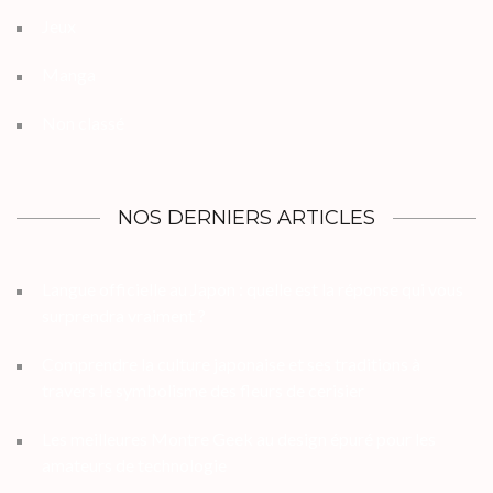
Jeux
Manga
Non classé
NOS DERNIERS ARTICLES
Langue officielle au Japon : quelle est la réponse qui vous
surprendra vraiment ?
Comprendre la culture japonaise et ses traditions à
travers le symbolisme des fleurs de cerisier
Les meilleures Montre Geek au design épuré pour les
amateurs de technologie