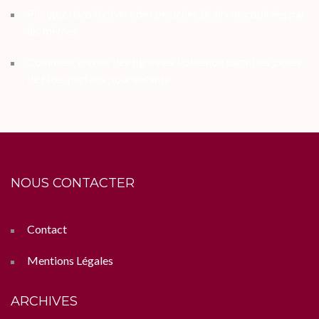
Plongez dans l’univers des peluches Brainrot inspirées par
les mèmes
Comment choisir des figurines Pokémon parmi les jouets
de Noël parfaits pour enfants
NOUS CONTACTER
Contact
Mentions Légales
ARCHIVES