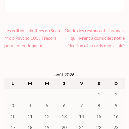
Navigation
Les editions limitees du Scan
Guide des restaurants japonais
de
Mob Psycho 100 : Tresors
qui livrent à domicile : notre
l’article
pour collectionneurs
sélection d’accords mets-saké
août 2026
L
M
M
J
V
S
D
1
2
3
4
5
6
7
8
9
10
11
12
13
14
15
16
17
18
19
20
21
22
23