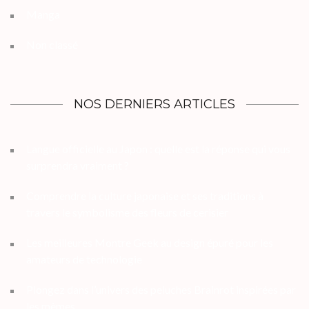
Manga
Non classé
NOS DERNIERS ARTICLES
Langue officielle au Japon : quelle est la réponse qui vous
surprendra vraiment ?
Comprendre la culture japonaise et ses traditions à
travers le symbolisme des fleurs de cerisier
Les meilleures Montre Geek au design épuré pour les
amateurs de technologie
Plongez dans l’univers des peluches Brainrot inspirées par
les mèmes