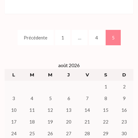
Pagination
Page
Page
Page
Précédente
1
…
4
5
des
publications
août 2026
L
M
M
J
V
S
D
1
2
3
4
5
6
7
8
9
10
11
12
13
14
15
16
17
18
19
20
21
22
23
24
25
26
27
28
29
30