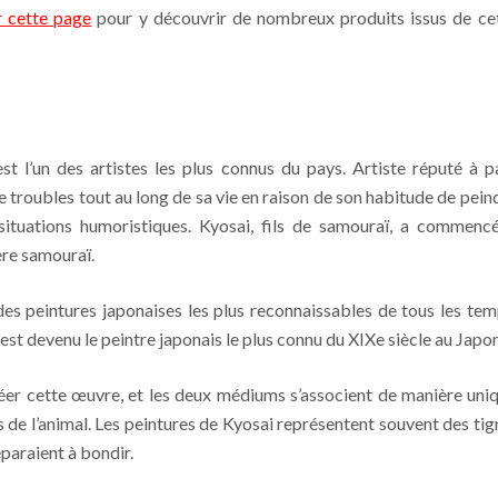
r cette page
pour y découvrir de nombreux produits issus de ce
t l’un des artistes les plus connus du pays. Artiste réputé à p
e troubles tout au long de sa vie en raison de son habitude de pein
 situations humoristiques. Kyosai, fils de samouraï, a commenc
ère samouraï.
 des peintures japonaises les plus reconnaissables de tous les tem
est devenu le peintre japonais le plus connu du XIXe siècle au Japon
 créer cette œuvre, et les deux médiums s’associent de manière uni
s de l’animal. Les peintures de Kyosai représentent souvent des tig
éparaient à bondir.