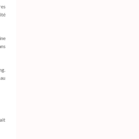
res
ité
ine
ans
ng.
 au
ait