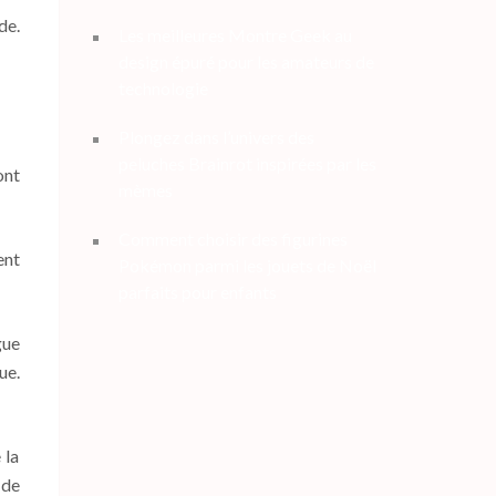
de.
Les meilleures Montre Geek au
design épuré pour les amateurs de
technologie
Plongez dans l’univers des
peluches Brainrot inspirées par les
ont
mèmes
Comment choisir des figurines
ent
Pokémon parmi les jouets de Noël
parfaits pour enfants
gue
ue.
 la
 de