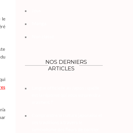
Jeux
 le
Manga
éré
Non classé
ste
 du
NOS DERNIERS
ARTICLES
qui
res
Langue officielle au Japon : quelle
est la réponse qui vous surprendra
vraiment ?
n’a
Comprendre la culture japonaise et
par
ses traditions à travers le
symbolisme des fleurs de cerisier