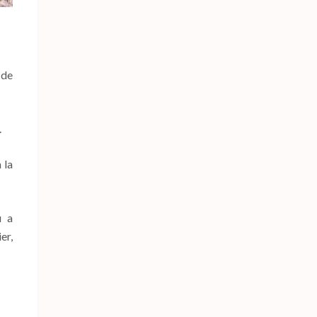
 de
.
 la
u a
er,