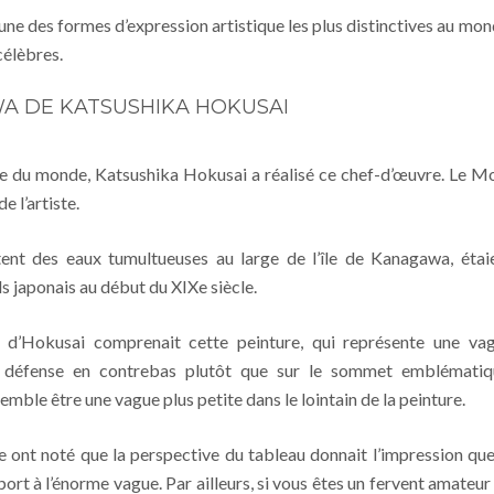
’une des formes d’expression artistique les plus distinctives au mon
célèbres.
A DE KATSUSHIKA HOKUSAI
te du monde, Katsushika Hokusai a réalisé ce chef-d’œuvre. Le M
e l’artiste.
tent des eaux tumultueuses au large de l’île de Kanagawa, étai
s japonais au début du XIXe siècle.
 d’Hokusai comprenait cette peinture, qui représente une va
ns défense en contrebas plutôt que sur le sommet emblématiq
semble être une vague plus petite dans le lointain de la peinture.
ue ont noté que la perspective du tableau donnait l’impression que
port à l’énorme vague. Par ailleurs, si vous êtes un fervent amateur